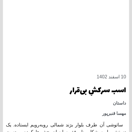
10 اسفند 1402
اسب سرکشِ بی‌قرار
داستان
مهسا قنبرپور
ساتوشی آن‌ طرف بلوار برَند شمالی رو‌به‌رویم ایستاده. یک
دستش را به شکلی ناموفق سایه‌بان چشم‌ها کرده و دست