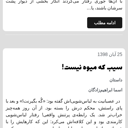
با آن‌ها جوری رفتار می‌کردند انگار بخشی از دیوار پشت
سرشان باشند، یا…
ادامه مطلب
25 آبان 1398
سیب که میوه نیست!
داستان
اسما ابراهیم‌زادگان
در عصبانیت به لباس‌شویی‌اش گفته بود: «گُه بگیرنت!» و بعد با
پای راستش، محکم درش را بسته بود. از آن روز همه‌چیز
خراب‌تر شد. یک رابطه‌ی پرتنش واقعی! رفتار لباس‌شویی
کارمند‌ی بود و این کلافه‌اش می‌کرد: این که کارهایش را با