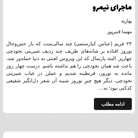
ماجرای نیمرو
بهاریه
مهسا قنبرپور
۲۴ فریم (عباس کیارستمی) چند سالی‌ست که بار حس‌و‌حال
نوروز افتاده بر شانه‌های ظریف چند ردیف شیرینی نخودچی‌
چهار‌پر. البته پارسال که این ویروس لعنتی به دنیا حمله‌ور شد،
باعث شد همان نخودچی را هم نداشته باشم. درست چهار روز
مانده به نوروز، قرنطینه شدیم و عملن در غیاب شیرینی
نخودچی، دیگر هیچ چیزِ نوروز شبیه آن شعر دل‌انگیز شفیعی
کدکنی نبود؛ نه…
ادامه مطلب