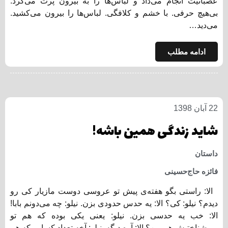
عصبانیت انجام می‌داد و لباس‌ها را به بیرون پرت می‌کرد.
بی‌هیچ حرفی. با خشم و کلافگی. لباس‌ها را بیرون می‌کشید.
می‌دید…
ادامه مطلب
22 آبان 1398
شاید زندگی همین باشه!
داستان
فائزه حاج‌حسینی
الا: راستی بگو هفته‌ی پیش تو عروسی دوست مازیار کی رو
دیدم؟ نیلو: کی؟ الا: یه حدس حدودی بزن. نیلو: چه می‌دونم بابا!
الا: خب یه حدسی بزن. نیلو: یعنی یکی بوده که هم تو
می‌شناختیش هم من؟ الا: آره دیگه. نیلو: آخه تعداد کسایی که هم