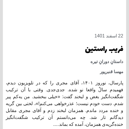
22 اسفند 1401
فریب راستین
داستانِ دورانِ تیره
مهسا قنبرپور
پارسال، نوروز ۱۴۰۱، آقای مجری را که در تلویزیون دیدم،
فهمیدم سالْ واقعا نو شده. جدی‌جدی. وقتی با آن ترکیب
شگفت‌انگیز بغض و لبخند گفت: «خیلی ببخشید. من یه‌کم پیر
شدم. دست خودم نیست؛ عذرخواهی می‌کنم!»، لختی بین گریه
و خنده مردد ماندم. همزمان لبخند زدم و آقای مجری مقابل
دیدگانم تار شد. چه می‌دانستم آن ترکیب شگفت‌انگیز
خنده‌گریه‌ی همزمان، آمده که بماند….