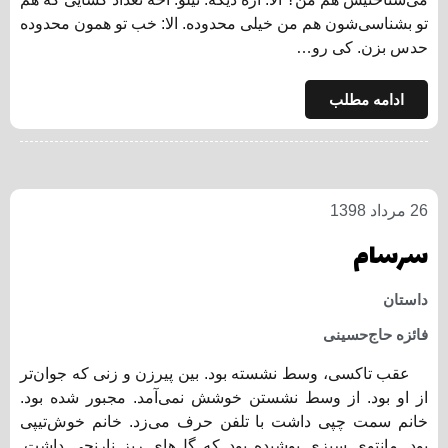
تو بشناسی‌شون هم من خیلی محدوده. الا: خب تو همون محدوده
حدس بزن. کی رو…
ادامه مطلب
26 مرداد 1398
سرسام
داستان
فائزه حاج‌حسینی
عقب تاکسی، وسط نشسته بود. بین پیرزن و زنی که جوان‌­تر
از او بود. از وسط نشستن خوشش نمی‌­آمد. مجبور شده بود.
خانم سمت چپی داشت با تلفن حرف می‌­زد. خانم خوش‌تیپی
بود. مانتوی سبزی پوشیده بود که گل‌های ریز نارنجی داشت.