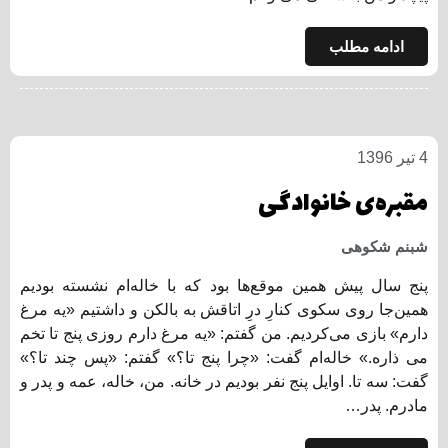
ادامه مطلب
4 تیر 1396
مقبره‌ی خانوادگی
شبنم شکوهی
پنج سال پیش همین موقع‌ها بود که با خاله‌ام نشسته بودیم
همین‌جا روی سکوی کنارِ درِ اتاقش به بالکن و داشتیم «یه مرغ
دارم» بازی می‌کردیم. من گفتم: «یه مرغ دارم روزی پنج تا تخم
می ذاره.» خاله‌ام گفت: «چرا پنج تا؟» گفتم: «پس چند تا‌؟»
گفت: سه تا. اوایل پنج نفر بودیم در خانه. من، خاله، عمه و پدر و
مادرم. پدر…