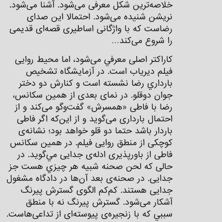
خلاصه‌ترين شكل معرفی می‌شود. آشنا می‌شود.
نریشن شنیده می‌شود. احتمالا اين صدای
رضاست كه با واژگانی اساطیری قصه‌ای قدیمی
را شروع می‌کند…
كاراكتر اصلی معرفي می‌شود، اما محيط روايی
فيلم ديرياب است. در آزمايشگاه تشخيص
بارداري رضا نشسته است و كنارش دو دختر
جوان دوقلو. در نمای بعدی از همين سكانس،
رضا با فاطی «همسرش» گفت‌وگو می‌كند و از
احتمال بارداری‌ می‌گوید و از اين‌كه اگر فاطی
باردار باشد حتما دو قلو خواهد بود؛ نشانه‌ی
كوچكی از منطق روايی فيلم. در همين سكانس
فاطی از باورپذيری ادله‌ی جدايی مي‌گويد. در
حالی كه لحن صحنه‌ شبيه هر چيزي هست جز
جدايی. در صحنه‌ی بعد آن‌ها در دادگاه مشغول
جدايی هستند. كم‌كم الگوی گسترش پيرنگ
آشكار می‌شود. گسترش پيرنگ نه با منطق
سببي كه با زنجيره‌ی پيوسته‌ای از تداعی‌هاست.