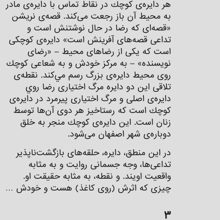
هر دايره‌ی كوچك در نقاط تماس با دايره‌ی مادر
به محيط آن باز رجعت می‌كند. قصه‌ی نريشن
«قصه‌ای كه رضا در حال نوشتنش است و
تداعی قصه‌های آفرينش است» دايره‌ی كوچكی
است كه يكی از رضاهای محيط – «رضای
نويسنده» – به مركز خودش و به شعاعی كوچك
روی محيط دايره‌ی بزرگ رسم مي‌كند. نقطه‌ی
تلاقی اين دو دايره مرگ اختياری رضا روي
دايره‌ی اصلی و مرگ اختياری پيرمرد در دايره‌ی
كوچك است كه رستاخيز هر دوی آن‌ها توسط
زنان است. اين دايره‌ی كوچك منجر به خلق
دوباره‌ی شهر اصفهان می‌شود.
در اين منطق، دايره، حلقه‌های بازگشت‌ناپذير
‌تداعی‌ها، وجه جسمانی روایت و به مثابه
واقعيت اویند. و نقطه، به مثابه حقيقت او.
چيزی كه اثرش (روی كاغذ) هست و خودش …
۳