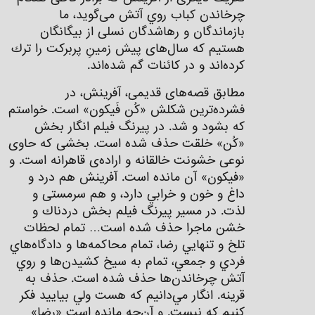
چرخاندن كباب روي آتش می‌گوید، ما
بازماندگان و رهاشدگان نسلی از بيگانگان
هستيم كه سال‌های پيش زمينِ پربركت را ترك
كرده‌اند و در كائنات گم شده‌اند.
مطابق قصه‌های قديمی، آفرينش، در
فشرده‌ترين شكلش «كُن فَيكون» است. خواستم
كه بشود و شد. در پيرنگ فيلم انگار بخش
«كُن» خلقت حذف شده است. بخشی كه حاوی
نوعی خشونت خالقانه و اراده‌ی قاهرانه است. و
«فيكون» آن مانده ‌است. آفرينش هم درد و
داغ و خون و خرابي دارد، و هم سرمستی و
لذت. در مسير پيرنگ فيلم بخش دردناك و
خشن ماجرا حذف شده است… تمام لحظات
تلخ و تنهايي رضا، تمام محاكمه‌ها و دادگاه‌هاي
فردي و جمعي، تمام به سيخ كشيدن‌ها و روي
آتش چرخاندن‌ها حذف شده است. حذف به
قرينه. انگار مي‌دانيم كه هست ولي بيايید فكر
كنيم كه نيست. و آن‌چه مانده است «‌رضا»