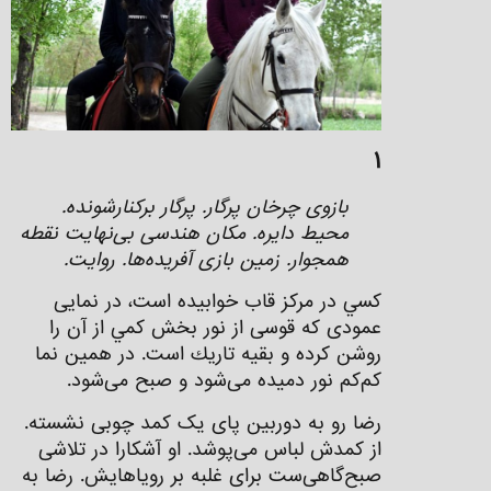
۱
بازوی چرخان پرگار. پرگار برکنارشونده.
محیط دایره. مکان هندسی بی‌نهایت نقطه
همجوار. زمين بازی آفریده‌ها. روايت.
كسي در مركز قاب خوابيده است، در نمايی
عمودی كه قوسی از نور بخش كمي از آن را
روشن كرده و بقيه تاريك است. در همين نما
كم‌كم نور دميده می‌شود و صبح می‌شود.
رضا رو به دوربین پای یک کمد چوبی نشسته.
از کمدش لباس می‌پوشد. او آشكارا در تلاشی
صبح‌گاهی‌ست برای غلبه بر روياهايش. رضا به