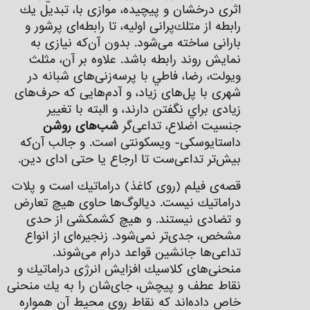
اثری درخشان و پيچيده، موازی با، تبديل يك
رابطه از متلك‌پرانی اوليه، تا رابطه‌ای پرشور و
بارانی ساخته می‌شود. بدون آن‌كه نيازی به
نمايش روند رابطه‌ باشد. علاوه بر آن، مثلث
ويولت، رضا، فاطي با پرسه‌زنی‌های شبانه در
شهری با پل‌های زياد، و آدم‌هايی كه حرف‌های
زيادی براي نگفتن دارند، و البته با تغيير
جنسيت اضلاع، تداعی‌گر
شب‌های روشن
داستايوسكی- ويسكونتی است. و جالب آن‌كه
بيش‌تر تداعی‌ست تا ارجاع يا حتی ادای دين.
قصه‌ی فيلم (روی كاغذ) دراماتيك است و پلات
دراماتيك نيست. ديالوگ‌ها حاوی هيچ تعارض
و تضادی نيستند. و هيچ كشمكشی از حدی
مشخص، جدی‌تر نمی‌شود. زنجيره‌ای از انواع
تداعی‌ها جانشين قواعد درام‌ می‌شوند.
منحنی‌های كلاسيك افزايش انرژی دراماتيك و
نقاط عطف و پيچش، جای‌شان را به يك منحنی
خاص داده‌اند كه نقاط روی محيط آن همواره