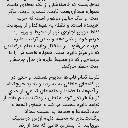
نقاطی‌ست که فاصله‌شان از یک نقطه‌‌ی ثابت،
همواره مقداری‌ست ثابت. نقطه‌ی ثابت، مرکز
است. و مرکز جایی موهوم است که حریم
آفریننده است. و نقطه به هیچ‌کدام از بینهایت
نقاط دوران اجازه‌ی فرار از محیط و ورود به
حریم خود را نمی‌دهد و بدین ترتیب دایره
آفریده می‌شود. در ساختار روايت فیلم «رضا»یی
که در مرکز دایره است، همواره فاصله‌اش را با
«رضا»یی که در محیط دایره در حال چرخش
است حفظ می‌کند.
تقريبا تمام قاب‌ها مدیوم هستند. و حتی در
بزنگاه‌های عاطفی نه به رضا و نه به هیچ‌کدام
از آدم‌ها، يا قضايا و حلقه‌های تداعي، از حدي
نزدیک‌تر نمی‌شود. منحنی دراماتيك فيلم فقط از
قواعد دايره تبعيت می‌كند و همه‌ی‌ آدم‌ها و
خرده‌قصه‌ها و فضا‌ها به نسبت تعداد
برگشت‌شان به محیط دایره ارزش دراماتیک
می‌یابند، نه بيش‌تر. فاطی که بعد از رضا