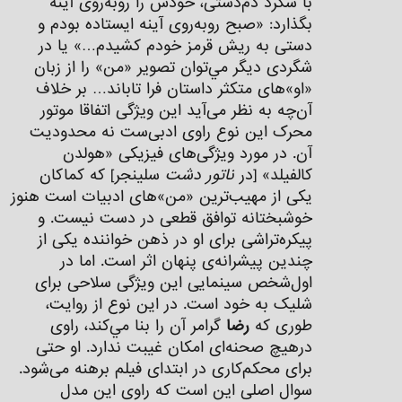
با شگرد دم‌دستی، خودش را روبه‌روی آینه
بگذارد: «صبح روبه‌روی آینه ایستاده بودم و
دستی به ریش قرمز خودم کشیدم…» یا در
شگردی دیگر مي‌توان تصوير «من» را از زبان
«او»های متكثر داستان فرا تاباند… بر خلاف
آن‌چه به نظر می‌آید این ويژگی اتفاقا موتور
محرک این نوع راوی ادبی‌ست نه محدودیت
آن. در مورد ویژگی‌های فیزیکی «هولدن
کالفیلد» [در
ناتور دشت
سلینجر] که کماکان
یکی از مهیب‌ترین «من»‌های ادبیات است هنوز
خوشبختانه توافق قطعی در دست نیست. و
پیکره‌تراشی برای او در ذهن خواننده یکی از
چندین پيشرانه‌ی پنهان اثر است. اما در
اول‌شخص سینمایی این ویژگی سلاحی برای
شلیک به خود است. در این نوع از روایت،
طوری که
رضا
گرامر آن را بنا مي‌كند، راوی
درهیچ صحنه‌ای امکان غیبت ندارد. او حتی
برای محکم‌کاری در ابتدای فیلم برهنه می‌شود.
سوال اصلی اين است كه راوی این مدل