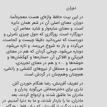
دوران
در اين بيت حافظ واژه‌ای هست معجزه‌آ‌سا:
دوران. معنای اصلی آن در شعر همان دایره
است. و معنای سایه‌وار و شايد معاصر آن،
«روزگار» است. روزگاری که حول چیزی نامرئی و
دوردست که نمی‌دانيد دقیقا چیست و کجاست،
می‌گردد و باز به شروع می‌رسد. و تازه می‌شود.
دوباره می‌شود. چرخی گردان كه هم در معنای
فيزيكي و افلاكی آن «ستاره‌ها و كهكشان‌ها و
خوشه‌ها و …» و هم در معنای تجريدی،
هندسی، و مستقل از نيروهای كششی و رانشی،
هم‌چنان وهم‌چنان در گردش است.
در تعريف آفرينش، رضا هنگام خوردن آش
نذری برای دخترعمه‌اش می‌گوید پدران و
مادران ما عاشق شدند و ازدواج كردند، بعد
مادران، ما را باردار شدند، و ما به دنيا آمديم. در
تعريف ديگری از آفرينش كه برادر فاطی هنگام