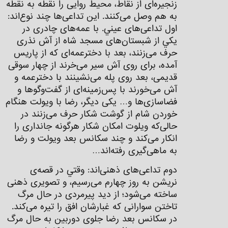
زنجيره‌ای از نقاط، محيط روايی را نقطه به نقطه
به هم وصل می‌کنند. اين تداعی‌ها چند نوع‌‌اند:
اول تداعی‌های عيني. با عمه‌های چادری در
يكي از شبستان‌های مسجد شاه از آش نذری
حرف می‌زنند، بعد با دخترعمه‌‌ای كه از پاريس
آمده، برای روی آش سير می‌خرند از چهار سوقی
قديمی، بعد روی پله می‌نشینند با دخترعمه و
آش می‌خورند با پس‌زمینه‌ای از گفت‌وگوها و
فضاسازی‌ها و… يكی ديگر، رضا با ويولت هنگام
خوردن شام از گوشت شكار حرف می‌زنند در
حالی‌كه ويلوت امكان شكار هرگونه جانداری را
انكار می‌کند و چند سكانس بعد ويولت و رضا
به ماهی‌گيری رفته‌اند…
دوم تداعی‌های ذهنی‌اند: وقتي در قصه‌ی
نريشن به روز چهارم می‌رسيم، و تصويری ذهنی
ساخته می‌شود؛ از دید پیرمردی در حال مرگ
تاختن سوارانی كه غبارشان افق را تيره می‌کند.
در سكانس بعد رضا جلوی دوربين به حال مرگ