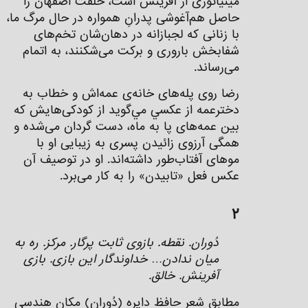
مینیاتوری از آفرینش است، خلقت اصفهان را
حاصل هم‌آغوشی پدرانِ همواره در حال مرگ ما،
با زنانی كه لجبازانه در دهان‌شان تخم‌های
شفابخش باروری و بركت می‌شکنند، به اتمام
می‌رساند.
رضا روی پله‌های خانه‌ی عمه‌اش و خطاب به
دخترعمه از عكسي مي‌گويد از کودکی‌هایش كه
بين عمه‌های پا به ماه، دست گردان می‌شده و
همگی آرزوی زائیدن پسری به زیبایی او با
موهای آفتاب‌طور داشته‌اند. او در توصيف آن
عكس فعل «تابیدن» را به کار می‌برد.
۲
دُوران. نقطه. بازوی ثابت پرگار. مرکز. ره به
میان ندادن… خداوندگار این بازی. بازی
آفرینش. خالق.
مطابق شعر حافظ دایره (دُوران) مکان هندسی