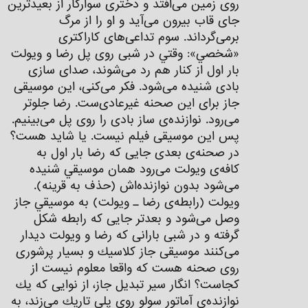
روی زمين می‌افتد و دختری سواركار از بعيدترين
جای قاب بیرون می‌آید و او را از مرگ
برمی‌گرداند. سوم تداعی‌های كاراكتری
«شخصي»: وقتي در شبی روی پل رضا و ويولت
بار اول از كنار هم رد می‌شوند، صدای سازی
بادی شنيده می‌شود. فكر می‌كنی، اين موسيقی
جاز برای اين صحنه غيرعادی‌ست. رضا جلوتر
می‌رود. نوازنده‌ی ساز بادی را روی پل می‌بینیم.
پس اين موسيقی فيلم نيست. يا شايد هست؟
در صحنه‌ی بعدی جايی كه رضا بار اول به
كافه‌ی‌ ويولت می‌رود همان موسيقي شنيده
می‌شود بدون نوازنده‌اش (حذف به قرينه).
ويولت (رابطه‌ی رضا ـ ويولت) به موسيقي جاز
وصل می‌شود و بعدتر جایی كه رابطه شكل
گرفته و در شبی بارانی كه رضا و ويولت ديدار
می‌کنند موسيقی جاز كلاسيك و بسيار پرشوری
روی صحنه هست كه واقعا معلوم نيست از
كجاست؟ انگار سير تبديل جاز، از نوایی كه يك
نوازنده‌ی آماتور سولو روی پلی تاريك مي‌زند، به