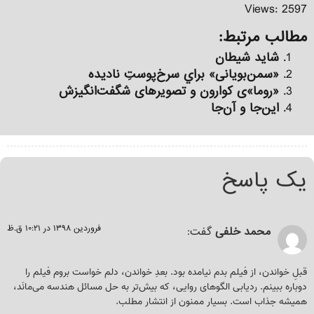
Views: 2597
مطالب مرتبط:
شاید شیطان
«سمن‌بويانی» براي سرخ‌پوستِ ناديده
«روما»ی کوارون و تصویرهای شگفت‌انگیزش
این‌جا و آن‌جا
یک پاسخ
فروردین ۱۳۹۸ در ۱۰:۲۱ ق.ظ
محمد خلفی
گفت:
قبلِ خواندن، از فیلم بدم نیامده بود. بعدِ خواندن، دلم خواست بروم فیلم را
دوباره ببینم. ردیابی الگوهای روایی، که بیش‌تر به حل مسائل هندسه می‌مانَد،
همیشه جذاب است. بسیار ممنون از انتشار مطلب.