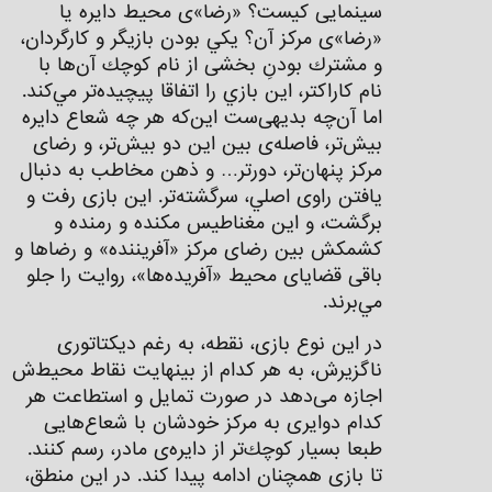
سینمایی كيست؟ «رضا»ی محیط دایره یا
«رضا»ی مرکز آن؟ يكي بودن بازيگر و كارگردان،
و مشترك بودنِ بخشی از نام ‌كوچك آن‌ها با
نام كاراكتر، اين بازي را اتفاقا پيچيده‌تر مي‌كند.
اما آن‌چه بديهی‌ست اين‌كه هر چه شعاع دايره
بيش‌تر، فاصله‌ی بين اين دو بيش‌تر، و رضای
مركز پنهان‌تر، دورتر… و ذهن مخاطب به دنبال
يافتن راوی اصلي، سرگشته‌تر. اين بازی رفت و
برگشت، و اين مغناطيس مكنده و رمنده و
كشمكش بين رضای مركز «آفريننده» و رضاها و
باقی قضايای محيط «آفريده‌ها»، روايت را جلو
مي‌برند.
در اين نوع بازی، نقطه، به رغم ديكتاتوری
ناگزيرش، به هر کدام از بینهایت نقاط محیط‌‌‌ش
اجازه می‌دهد در صورت تمایل و استطاعت هر
کدام دوایری به مرکز خودشان با شعاع‌هايی
طبعا بسيار كوچك‌تر از دايره‌ی مادر، رسم کنند.
تا بازی همچنان ادامه پیدا کند. در اين منطق،