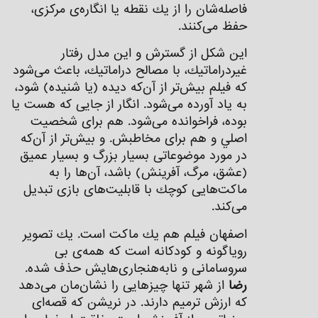
فاصله‌شان را از يك نقطه يا انگاره‌ی مركزی،
حفظ می‌کنند.
اين شكل از گسترش و اين مدل رفتار
غيردراماتيك، با مصالح دراماتيك، باعث می‌شود
كه فيلم بيش‌تر از آن‌كه ديده (يا شنيده) شود،
به ياد آورده می‌شود. انگار از جایی كه هست يا
بوده، فراخوانده می‌شود. هم برای شخصيت
اصلي و هم برای مخاطبش. و بيش‌تر از آن‌كه
در مورد موضوعاتی بسيار بزرگ و بسيار عميق
(عشق، مرگ، آفرينش) باشد، آن‌ها را به
ماكت‌هايی كوچك با قابليت‌های بازی تبديل
می‌کند.
اصفهان فيلم هم يك ماكت است. يك تصوير
روياگونه و كودكانه است كه همه‌ی بی
سروسامانی و نابه‌هنجاری‌هايش حذف شده.
رضا
از شهر تنها چيزهایی را نشان‌مان می‌دهد
كه ارزش ترميم دارند. در نریشن که قصه‌ای