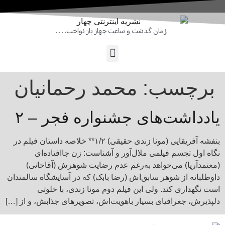
زمان گذشت و ساعت چهار بار نواخت. . . .
برچسب:
محمد رحمانیان
یادداشت‌های جشنواره فجر – ۲
بنفشه آفریقایی (مونا زندی حقیقی) ۱/۲** خلاصه داستان فیلم در
نگاه اول تجسم فیلمی ملال‌آور و آشناست: زن جاافتاده‌ای
(معتمدآریا) می‌خواهد به‌رغم عدم رضایت شوهرش (آقاخانی)
داوطلبانه از شوهر سابق‌اش (رضا بابک) که در آسایشگاه سالمندان
است نگهداری کند. ولی این فیلم دوم مونا زندی، با خلوتی
دلپذیرش، جغرافیای بسیار باهویت‌اش، تصویرهای جذابش، و از […]