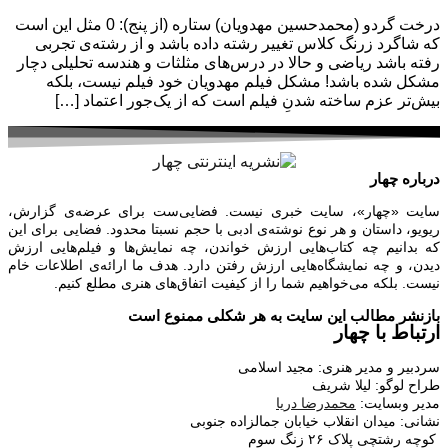
درخت گردو (محمدحسین مهدویان) ستاره (از پنج): 0 مثل این است
که شاگرد زرنگ کلاس تغییر رشته داده باشد و از رشته‌ی تجربی
رفته باشد ریاضی و حالا در درس‌های مثلثات و هندسه تحلیلی دچار
مشکل شده باشد! مشکل فیلم مهدویان خود فیلم نیست، بلکه
بیش‌تر عزم ساخته‌ شدنِ فیلم است که از یک‌جور اعتماد […]
درباره چهار
سایت «چهار»، سایت خبری نیست. فضایی‌ست برای عرضه‌ی گزارش‌،
ریویو، داستان و هر نوع نوشته‌ی ادبی با حجم نسبتا محدود. فضایی برای این
که بدانیم چه کتاب‌هایی ارزش خواندن، چه نمایش‌ها و فیلم‌هایی ارزش
دیدن، و چه نمایشگاه‌هایی ارزش رفتن دارد. هدف ما ارائه‌ی اطلاعات خام
نیست. بلکه می‌خواهیم شما را از کیفیت اتفاق‌های هنری مطلع کنیم.
بازنشر مطالب این سایت به هر شکلی ممنوع است
ارتباط با چهار
سردبیر و مدیر هنری: مجید اسلامی
طراح لوگو: لیلا شریف
مدیر وبسایت:
محمدرضا دریا
نشانی: میدان انقلاب خیابان جمالزاده جنوبی
کوچه رشتچی پلاک ۲۶ زنگ سوم