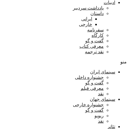
ادبیات
یادداشت سردبیر
داستان
ایرانی
خارجی
سفرنامه
کارگاه
گفت و گو
معرفی کتاب
نقد ترجمه
منو
سینمای ایران
جشنواره داخلی
گفت و گو
معرفی فیلم
نقد
سینمای جهان
جشنواره خارجی
گفت و گو
ریویو
نقد
تئاتر