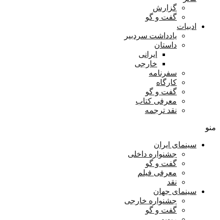
گزارش
گفت و گو
ادبیات
یادداشت سردبیر
داستان
ایرانی
خارجی
سفرنامه
کارگاه
گفت و گو
معرفی کتاب
نقد ترجمه
منو
سینمای ایران
جشنواره داخلی
گفت و گو
معرفی فیلم
نقد
سینمای جهان
جشنواره خارجی
گفت و گو
ریویو