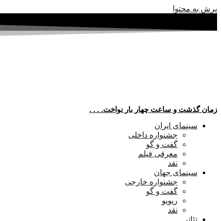
پرش به محتوا
زمان گذشت و ساعت چهار بار نواخت. . . .
سینمای ایران
جشنواره داخلی
گفت و گو
معرفی فیلم
نقد
سینمای جهان
جشنواره خارجی
گفت و گو
ریویو
نقد
تئاتر