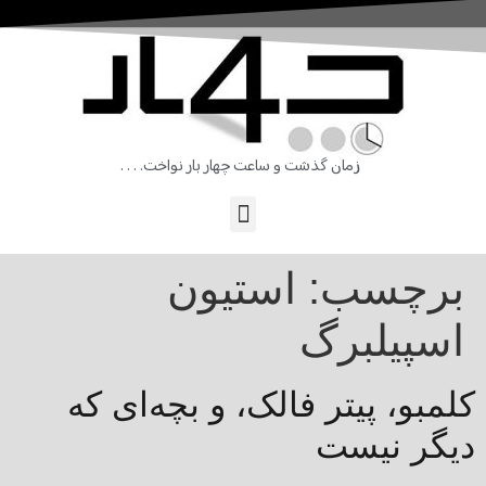
زمان گذشت و ساعت چهار بار نواخت. . . .
برچسب:
استیون
اسپیلبرگ
کلمبو، پيتر فالک، و بچه​‌ای که
ديگر نيست