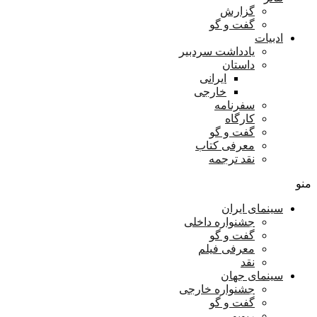
گزارش
گفت و گو
ادبیات
یادداشت سردبیر
داستان
ایرانی
خارجی
سفرنامه
کارگاه
گفت و گو
معرفی کتاب
نقد ترجمه
منو
سینمای ایران
جشنواره داخلی
گفت و گو
معرفی فیلم
نقد
سینمای جهان
جشنواره خارجی
گفت و گو
ریویو