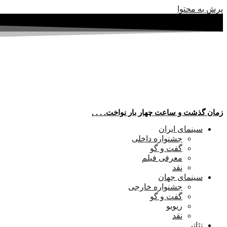
پرش به محتوا
زمان گذشت و ساعت چهار بار نواخت. . . .
سینمای ایران
جشنواره داخلی
گفت و گو
معرفی فیلم
نقد
سینمای جهان
جشنواره خارجی
گفت و گو
ریویو
نقد
تئاتر