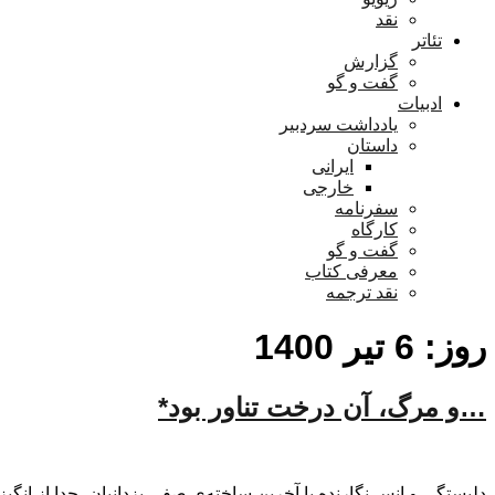
نقد
تئاتر
گزارش
گفت و گو
ادبیات
یادداشت سردبیر
داستان
ایرانی
خارجی
سفرنامه
کارگاه
گفت و گو
معرفی کتاب
نقد ترجمه
روز:
6 تیر 1400
…و مرگ، آن درخت تناور بود*
دلبستگی و انسِ نگارنده با آخرین ساخته‌ی صفی یزدانیان، جدا از انگی