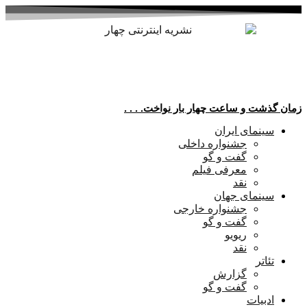
پرش
به
محتوا
زمان گذشت و ساعت چهار بار نواخت. . . .
سینمای ایران
جشنواره داخلی
گفت و گو
معرفی فیلم
نقد
سینمای جهان
جشنواره خارجی
گفت و گو
ریویو
نقد
تئاتر
گزارش
گفت و گو
ادبیات