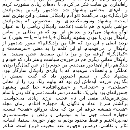
راه‌اندازی این سایت فکر می‌کردم، با آدم‌های زیادی مشورت کردم
و نام‌های مختلفی پیشنهاد شد. شادمهر راستین پیشنهادش
«رادیکال» بود. می‌گفت: «تو آدم رادیکالی هستی و این بهترین اسم
است.» پیشنهاد وسوسه‌کننده‌ای بود. به‌خصوص که پیشنهادش
حواشی بامزه‌ای هم داشت (علامت رادیکال ریاضی را به عنوان
لوگو پیشنهاد می‌کرد و ایده‌اش این بود که هر مطلبی بر اساس
رادیکال بودن یا نبودن پیشوند رادیکال + یا ++ یا – یا — بخورد!) اما
تردید اصلی‌ام این بود که «آیا من رادیکالم؟» تصور شادمهر از
رادیکال را می‌فهمیدم. او این کلمه را به معنی «سرسخت» و
«کمال‌گرا» گرفته بود و مرا با این صفت‌ها عجین می‌دید، اما
رادیکال معانی دیگری هم در حوزه‌ی سیاست و هنر دارد که خودم و
دیدگاهم را از آن‌ها دور می‌‌دیدم. من خودم را در عین کمال‌گرا بودن،
عملگرا و باانعطاف می‌دیدم که با واژه‌‌ی رادیکال سازگار نبود.
پیشنهاد دیگر را نسیم احمدپور داد که گفت اسمش را
بگذاریم «زرد». ایده‌اش این بود که بیاییم رنگ زرد را از معانی
«سطحی» و «جنجالی» و «پیش‌پاافتاده» جدا کنیم. پیشنهاد
جسورانه‌ای بود. ولی یک عالمه دردسر داشت؛ سر و کله‌ زدن با تمام
پیش‌فرض‌های منفی این نام عجیب انرژی زیادی می‌خواست.
برگشتم سراغ اعداد و ناگهان یاد «چهار» افتادم. زمان مجله
«هفت» همیشه حرفم این بود که مجله درواقع «هفت» نیست،
«چهار» است. چون ما به موسیقی و رقص و مجسمه‌سازی
نمی‌پرداختیم و فقط محدود بودیم به چهار حوزه‌‌ی سینما، ادبیات،
تئاتر و نقاشی. درضمن «چهار» عدد محبوب فروغ است، شاعر