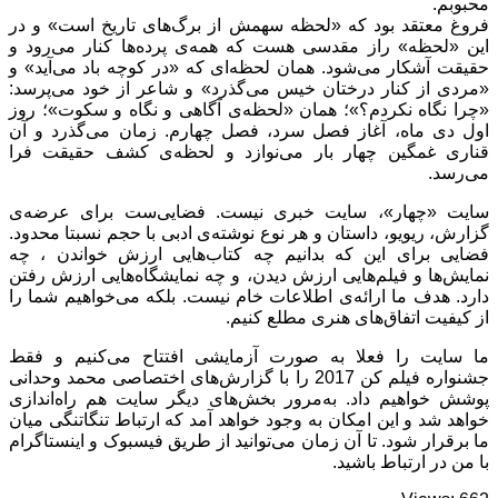
محبوبم.
فروغ معتقد بود که «لحظه سهمش از برگ‌های تاریخ است» و در
این «لحظه» راز مقدسی هست که همه‌ی پرده‌ها کنار می‌رود و
حقیقت آشکار می‌شود. همان لحظه‌ای که «در کوچه باد می‌آید» و
«مردی از کنار درختان خیس می‌گذرد» و شاعر از خود می‌پرسد:
«چرا نگاه نکردم؟»؛ همان «لحظه‌ی آگاهی و نگاه و سکوت»؛ روز
اول دی‌ ماه، آغاز فصل سرد، فصل چهارم. زمان می‌گذرد و آن
قناری غمگین چهار بار می‌نوازد و لحظه‌ی کشف حقیقت فرا
می‌رسد.
سایت «چهار»، سایت خبری نیست. فضایی‌ست برای عرضه‌ی
گزارش‌، ریویو، داستان و هر نوع نوشته‌ی ادبی با حجم نسبتا محدود.
فضایی برای این که بدانیم چه کتاب‌هایی ارزش خواندن ، چه
نمایش‌ها و فیلم‌هایی ارزش دیدن، و چه نمایشگاه‌هایی ارزش رفتن
دارد. هدف ما ارائه‌ی اطلاعات خام نیست. بلکه می‌خواهیم شما را
از کیفیت اتفاق‌های هنری مطلع کنیم.
ما سایت را فعلا به صورت آزمایشی افتتاح می‌کنیم و فقط
جشنواره فیلم کن 2017 را با گزارش‌های اختصاصی محمد وحدانی
پوشش خواهیم داد. به‌مرور بخش‌های دیگر سایت هم راه‌اندازی
خواهد شد و این امکان به وجود خواهد آمد که ارتباط تنگاتنگی میان
ما برقرار شود. تا آن زمان می‌توانید از طریق فیسبوک و اینستاگرام
با من در ارتباط باشید.