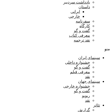
یادداشت سردبیر
داستان
ایرانی
خارجی
سفرنامه
کارگاه
گفت و گو
معرفی کتاب
نقد ترجمه
منو
سینمای ایران
جشنواره داخلی
گفت و گو
معرفی فیلم
نقد
سینمای جهان
جشنواره خارجی
گفت و گو
ریویو
نقد
تئاتر
گزارش