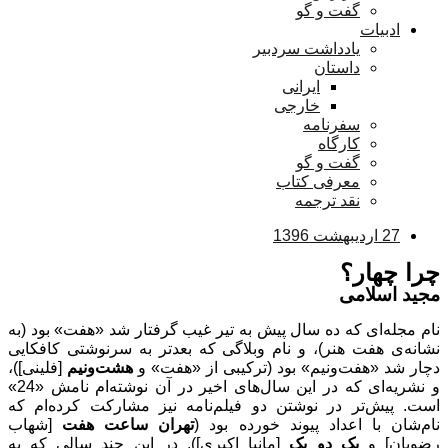
گفت و گو
ادبیات
یادداشت سردبیر
داستان
ایرانی
خارجی
سفرنامه
کارگاه
گفت و گو
معرفی کتاب
نقد ترجمه
27 اردیبهشت 1396
چرا چهار؟
مجید اسلامی
نام مجله‌ای که ده سال پیش به تیر غیب گرفتار شد «هفت» بود (به
نشانه‌ی هفت هنر)، و نام وبلاگی که بعدتر به سرنوشتی کافکایی
دچار شد «هفت‌ونیم» بود (ترکیبی از «هفت» و
هشت‌ونیم
[فلینی])،
و نشریه‌ای که در این سال‌های اخیر در آن نوشته‌ام نامش «24»
است. پیش‌تر در نوشتن دو فیلم‌نامه نیز مشارکت کرده‌ام که
نام‌شان با اعداد پیوند خورده بود (
تهران ساعت هفت
[شهاب
رضویان] و
یک دو یک
[مانیا اکبری]). در این چند سالی که به