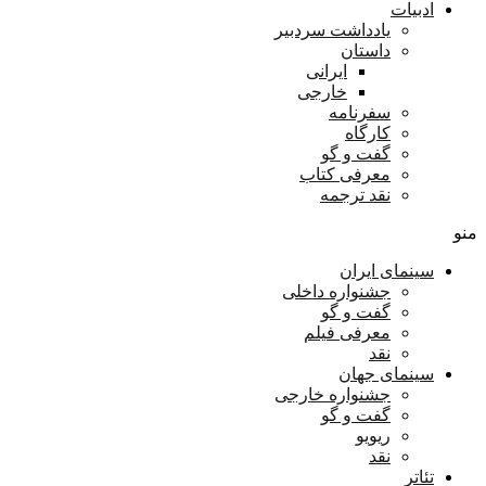
ادبیات
یادداشت سردبیر
داستان
ایرانی
خارجی
سفرنامه
کارگاه
گفت و گو
معرفی کتاب
نقد ترجمه
منو
سینمای ایران
جشنواره داخلی
گفت و گو
معرفی فیلم
نقد
سینمای جهان
جشنواره خارجی
گفت و گو
ریویو
نقد
تئاتر