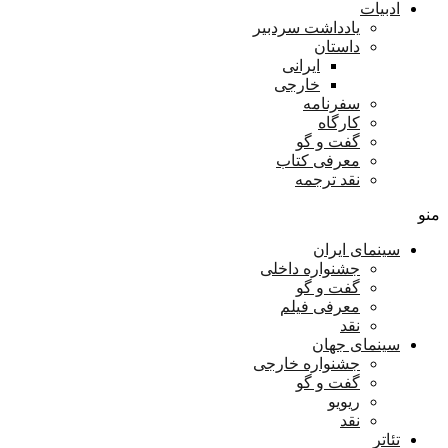
ادبیات
یادداشت سردبیر
داستان
ایرانی
خارجی
سفرنامه
کارگاه
گفت و گو
معرفی کتاب
نقد ترجمه
منو
سینمای ایران
جشنواره داخلی
گفت و گو
معرفی فیلم
نقد
سینمای جهان
جشنواره خارجی
گفت و گو
ریویو
نقد
تئاتر