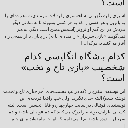
است؟
اسيری را به نگهبانی، سلحشوری را به لات تنومندی، شاهزاده‌ای را
به بانويی و هر کسی را که به هر کسی بسپرند تا به مکاني ديگر
ببردش در اين گيم آو ترونز (اسمش همين است ديگر، به هم
نمی‌گوييم «بازی سريران» را ديده‌ای يا نه) در پايان، يا از نيمه‌ی راه
آغاز می‌کنند به درک […]
کدام باشگاه انگلیسی کدام
شخصیت «بازی تاج و تخت»
است؟
این نوشته‌ی مفرح را (که در تب قسمت‌های آخر «بازی تاج و تخت»
نوشته شده) البته جدی نگیرید. ولی خب واقعا قریحه‌ی این
نویسنده‌ی فوتبالی در سایت چهارچهاردو قابل تحسین است. البته
کسانی ظرایف نوشته را درک می‌کنند که هم فوتبالی باشند و هم
سریال را دیده باشند. م.ا. می‌دانیم که این‌جا نیامده‌اید برای چنین
[…]